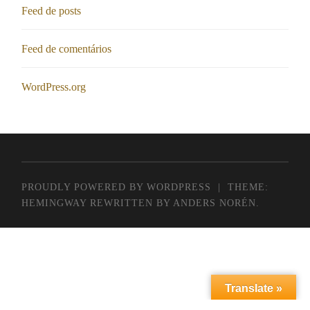
Feed de posts
Feed de comentários
WordPress.org
PROUDLY POWERED BY WORDPRESS
|
THEME:
HEMINGWAY REWRITTEN BY
ANDERS NORÉN
.
Translate »