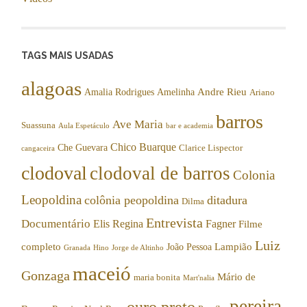
TAGS MAIS USADAS
alagoas
Andre Rieu
Amalia Rodrigues
Amelinha
Ariano
barros
Ave Maria
Suassuna
Aula Espetáculo
bar e academia
Chico Buarque
Che Guevara
Clarice Lispector
cangaceira
clodoval
clodoval de barros
Colonia
Leopoldina
colônia peopoldina
ditadura
Dilma
Entrevista
Documentário
Elis Regina
Fagner
Filme
Luiz
completo
Lampião
João Pessoa
Granada
Hino
Jorge de Altinho
maceió
Gonzaga
Mário de
maria bonita
Mart'nalia
pereira
ouro preto