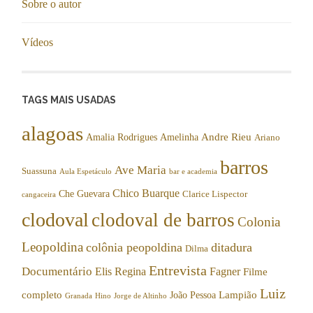
Sobre o autor
Vídeos
TAGS MAIS USADAS
alagoas
Andre Rieu
Amalia Rodrigues
Amelinha
Ariano
barros
Ave Maria
Suassuna
Aula Espetáculo
bar e academia
Chico Buarque
Che Guevara
Clarice Lispector
cangaceira
clodoval
clodoval de barros
Colonia
Leopoldina
colônia peopoldina
ditadura
Dilma
Entrevista
Documentário
Elis Regina
Fagner
Filme
Luiz
completo
Lampião
João Pessoa
Granada
Hino
Jorge de Altinho