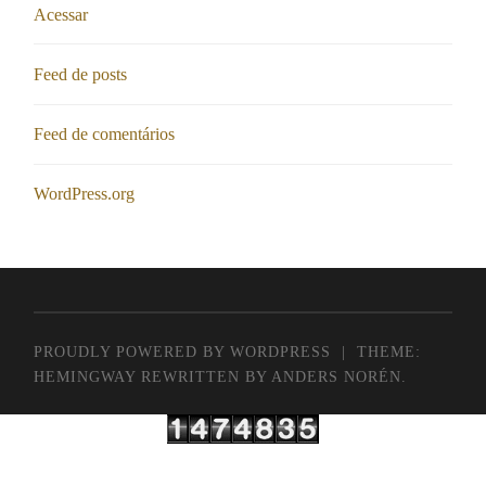
Acessar
Feed de posts
Feed de comentários
WordPress.org
PROUDLY POWERED BY WORDPRESS
|
THEME:
HEMINGWAY REWRITTEN BY
ANDERS NORÉN
.