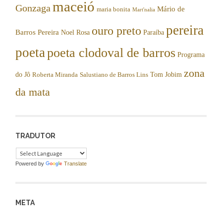
maceió
Gonzaga
Mário de
maria bonita
Mart'nalia
pereira
ouro preto
Barros Pereira
Noel Rosa
Paraíba
poeta
poeta clodoval de barros
Programa
zona
do Jô
Tom Jobim
Roberta Miranda
Salustiano de Barros Lins
da mata
TRADUTOR
Powered by
Translate
META