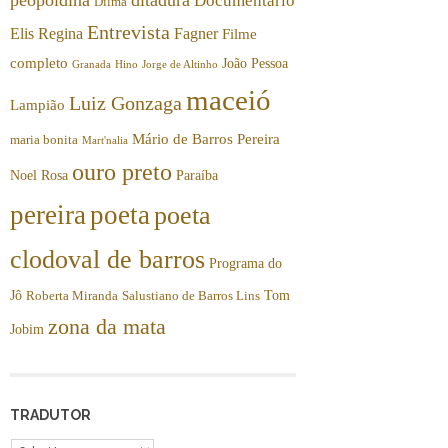
Documentário
Dilma
Entrevista
Elis Regina
Fagner
Filme
completo
João Pessoa
Granada
Hino
Jorge de Altinho
maceió
Luiz Gonzaga
Lampião
Mário de Barros Pereira
maria bonita
Mart'nalia
ouro preto
Noel Rosa
Paraíba
pereira
poeta
poeta
clodoval de barros
Programa do
Jô
Tom
Roberta Miranda
Salustiano de Barros Lins
zona da mata
Jobim
TRADUTOR