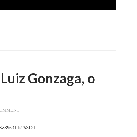
uiz Gonzaga, o
COMMENT
r_Sz8%3Ffs%3D1