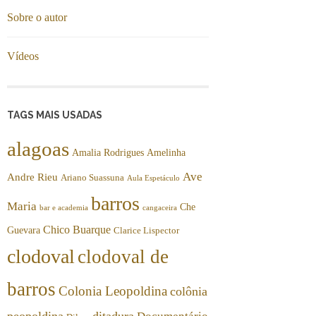
Sobre o autor
Vídeos
TAGS MAIS USADAS
alagoas
Amalia Rodrigues
Amelinha
Ave
Andre Rieu
Ariano Suassuna
Aula Espetáculo
barros
Maria
Che
bar e academia
cangaceira
Chico Buarque
Guevara
Clarice Lispector
clodoval
clodoval de
barros
Colonia Leopoldina
colônia
peopoldina
ditadura