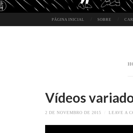
PÁGINA INICIAL
SOBRE
CAR
SKIP TO CONTENT
H
Vídeos variado
2 DE NOVEMBRO DE 2015
/
LEAVE A 