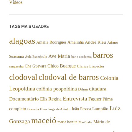
Vídeos
TAGS MAIS USADAS
alagoas
Andre Rieu
Amalia Rodrigues
Amelinha
Ariano
barros
Ave Maria
Suassuna
Aula Espetáculo
bar e academia
Chico Buarque
Che Guevara
Clarice Lispector
cangaceira
clodoval
clodoval de barros
Colonia
Leopoldina
colônia peopoldina
ditadura
Dilma
Entrevista
Documentário
Elis Regina
Fagner
Filme
Luiz
completo
Lampião
João Pessoa
Granada
Hino
Jorge de Altinho
maceió
Gonzaga
Mário de
maria bonita
Mart'nalia