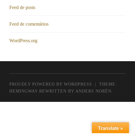
Feed de posts
Feed de comentários
WordPress.org
PROUDLY POWERED BY WORDPRESS
|
THEME:
HEMINGWAY REWRITTEN BY
ANDERS NORÉN
.
Translate »