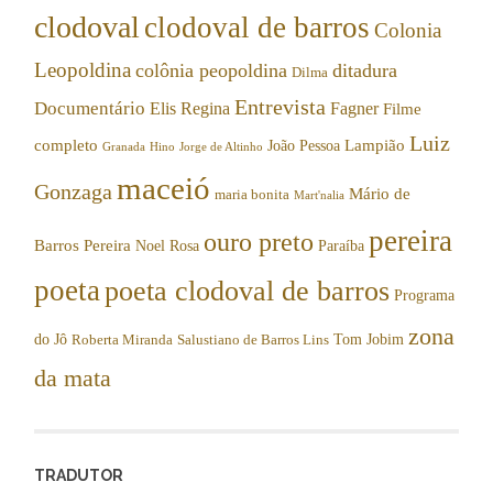
clodoval
clodoval de barros
Colonia
Leopoldina
colônia peopoldina
ditadura
Dilma
Entrevista
Documentário
Elis Regina
Fagner
Filme
Luiz
completo
Lampião
João Pessoa
Granada
Hino
Jorge de Altinho
maceió
Gonzaga
Mário de
maria bonita
Mart'nalia
pereira
ouro preto
Barros Pereira
Noel Rosa
Paraíba
poeta
poeta clodoval de barros
Programa
zona
do Jô
Tom Jobim
Roberta Miranda
Salustiano de Barros Lins
da mata
TRADUTOR