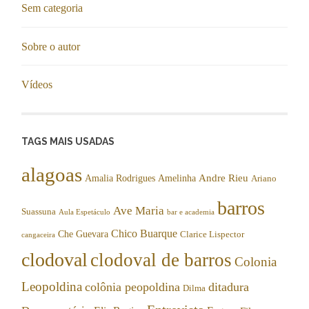
Sem categoria
Sobre o autor
Vídeos
TAGS MAIS USADAS
alagoas
Andre Rieu
Amalia Rodrigues
Amelinha
Ariano
barros
Ave Maria
Suassuna
Aula Espetáculo
bar e academia
Chico Buarque
Che Guevara
Clarice Lispector
cangaceira
clodoval
clodoval de barros
Colonia
Leopoldina
colônia peopoldina
ditadura
Dilma