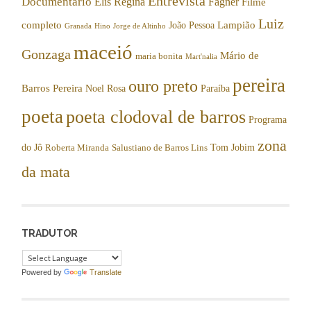
Entrevista
Documentário
Elis Regina
Fagner
Filme
Luiz
completo
Lampião
João Pessoa
Granada
Hino
Jorge de Altinho
maceió
Gonzaga
Mário de
maria bonita
Mart'nalia
pereira
ouro preto
Barros Pereira
Noel Rosa
Paraíba
poeta
poeta clodoval de barros
Programa
zona
do Jô
Tom Jobim
Roberta Miranda
Salustiano de Barros Lins
da mata
TRADUTOR
Powered by
Translate