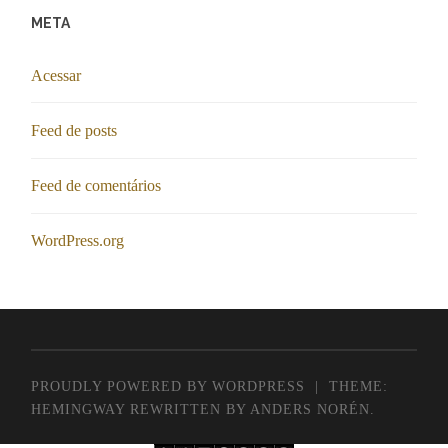
META
Acessar
Feed de posts
Feed de comentários
WordPress.org
PROUDLY POWERED BY WORDPRESS
|
THEME:
HEMINGWAY REWRITTEN BY
ANDERS NORÉN
.