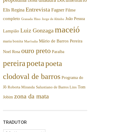
Documentário
Dilma
Entrevista
Elis Regina
Fagner
Filme
completo
João Pessoa
Granada
Hino
Jorge de Altinho
maceió
Luiz Gonzaga
Lampião
Mário de Barros Pereira
maria bonita
Mart'nalia
ouro preto
Noel Rosa
Paraíba
pereira
poeta
poeta
clodoval de barros
Programa do
Jô
Tom
Roberta Miranda
Salustiano de Barros Lins
zona da mata
Jobim
TRADUTOR