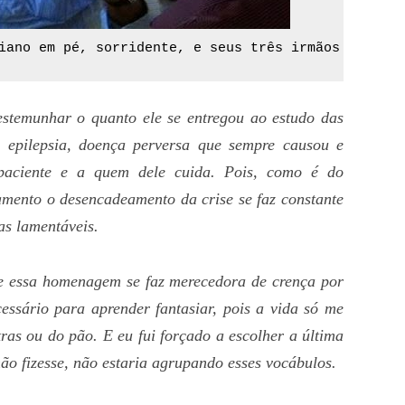
iano em pé, sorridente, e seus três irmãos sentado
testemunhar o quanto ele se entregou ao estudo das
a epilepsia, doença perversa que sempre causou e
paciente e a quem dele cuida. Pois, como é do
amento o desencadeamento da crise se faz constante
as lamentáveis.
ue essa homenagem se faz merecedora de crença por
essário para aprender fantasiar, pois a vida só me
tras ou do pão. E eu fui forçado a escolher a última
não fizesse, não estaria agrupando esses vocábulos.