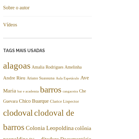
Sobre o autor
s
Vídeos
TAGS MAIS USADAS
alagoas
Amalia Rodrigues
Amelinha
Ave
Andre Rieu
Ariano Suassuna
Aula Espetáculo
barros
Maria
Che
bar e academia
cangaceira
Chico Buarque
Guevara
Clarice Lispector
clodoval
clodoval de
barros
Colonia Leopoldina
colônia
peopoldina
ditadura