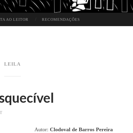
TA AO LEITOR
RECOMENDAÇÕES
LEILA
squecível
T
Autor:
Clodoval de Barros Pereira