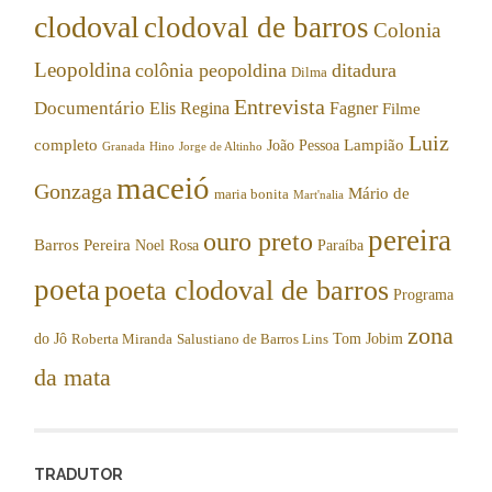
clodoval
clodoval de barros
Colonia
Leopoldina
colônia peopoldina
ditadura
Dilma
Entrevista
Documentário
Elis Regina
Fagner
Filme
Luiz
completo
Lampião
João Pessoa
Granada
Hino
Jorge de Altinho
maceió
Gonzaga
Mário de
maria bonita
Mart'nalia
pereira
ouro preto
Barros Pereira
Noel Rosa
Paraíba
poeta
poeta clodoval de barros
Programa
zona
do Jô
Tom Jobim
Roberta Miranda
Salustiano de Barros Lins
da mata
TRADUTOR