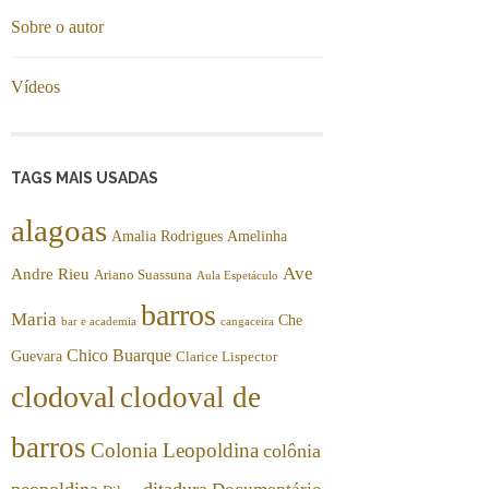
Sobre o autor
Vídeos
TAGS MAIS USADAS
alagoas
Amalia Rodrigues
Amelinha
Ave
Andre Rieu
Ariano Suassuna
Aula Espetáculo
barros
Maria
Che
bar e academia
cangaceira
Chico Buarque
Guevara
Clarice Lispector
clodoval
clodoval de
barros
Colonia Leopoldina
colônia
peopoldina
ditadura