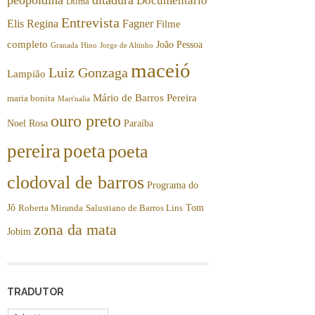
Documentário
Dilma
Entrevista
Elis Regina
Fagner
Filme
completo
João Pessoa
Granada
Hino
Jorge de Altinho
maceió
Luiz Gonzaga
Lampião
Mário de Barros Pereira
maria bonita
Mart'nalia
ouro preto
Noel Rosa
Paraíba
pereira
poeta
poeta
clodoval de barros
Programa do
Jô
Tom
Roberta Miranda
Salustiano de Barros Lins
zona da mata
Jobim
TRADUTOR