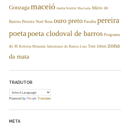
maceió
Gonzaga
Mário de
maria bonita
Mart'nalia
pereira
ouro preto
Barros Pereira
Noel Rosa
Paraíba
poeta
poeta clodoval de barros
Programa
zona
do Jô
Tom Jobim
Roberta Miranda
Salustiano de Barros Lins
da mata
TRADUTOR
Powered by
Translate
META