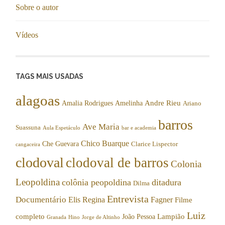
Sobre o autor
Vídeos
TAGS MAIS USADAS
alagoas
Andre Rieu
Amalia Rodrigues
Amelinha
Ariano
barros
Ave Maria
Suassuna
Aula Espetáculo
bar e academia
Chico Buarque
Che Guevara
Clarice Lispector
cangaceira
clodoval
clodoval de barros
Colonia
Leopoldina
colônia peopoldina
ditadura
Dilma
Entrevista
Documentário
Elis Regina
Fagner
Filme
Luiz
completo
Lampião
João Pessoa
Granada
Hino
Jorge de Altinho