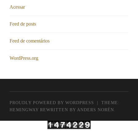
Acessar
Feed de posts
Feed de comentários
WordPress.org
PROUDLY POWERED BY WORDPRESS
|
THEME:
HEMINGWAY REWRITTEN BY
ANDERS NORÉN
.