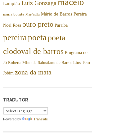
maceió
Luiz Gonzaga
Lampião
Mário de Barros Pereira
maria bonita
Mart'nalia
ouro preto
Noel Rosa
Paraíba
pereira
poeta
poeta
clodoval de barros
Programa do
Jô
Tom
Roberta Miranda
Salustiano de Barros Lins
zona da mata
Jobim
TRADUTOR
Powered by
Translate