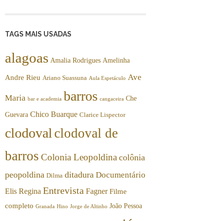
TAGS MAIS USADAS
alagoas
Amalia Rodrigues
Amelinha
Ave
Andre Rieu
Ariano Suassuna
Aula Espetáculo
barros
Maria
Che
bar e academia
cangaceira
Chico Buarque
Guevara
Clarice Lispector
clodoval
clodoval de
barros
Colonia Leopoldina
colônia
peopoldina
ditadura
Documentário
Dilma
Entrevista
Elis Regina
Fagner
Filme
completo
João Pessoa
Granada
Hino
Jorge de Altinho