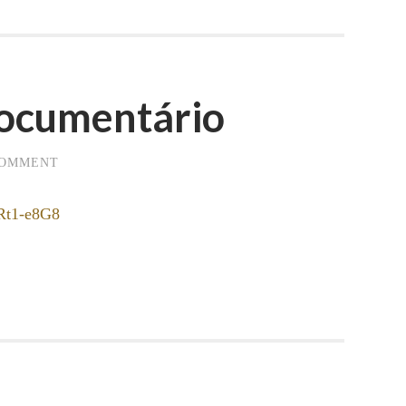
documentário
COMMENT
Rt1-e8G8