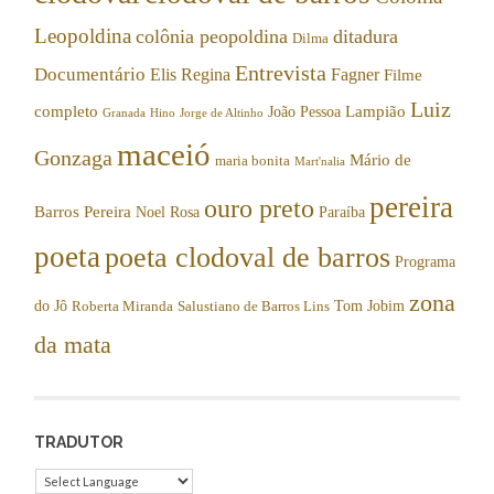
Leopoldina
colônia peopoldina
ditadura
Dilma
Entrevista
Documentário
Elis Regina
Fagner
Filme
Luiz
completo
Lampião
João Pessoa
Granada
Hino
Jorge de Altinho
maceió
Gonzaga
Mário de
maria bonita
Mart'nalia
pereira
ouro preto
Barros Pereira
Noel Rosa
Paraíba
poeta
poeta clodoval de barros
Programa
zona
do Jô
Tom Jobim
Roberta Miranda
Salustiano de Barros Lins
da mata
TRADUTOR