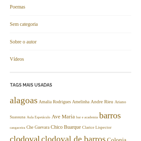
Poemas
Sem categoria
Sobre o autor
Vídeos
TAGS MAIS USADAS
alagoas
Andre Rieu
Amalia Rodrigues
Amelinha
Ariano
barros
Ave Maria
Suassuna
Aula Espetáculo
bar e academia
Chico Buarque
Che Guevara
Clarice Lispector
cangaceira
clodoval
clodoval de barros
Colonia