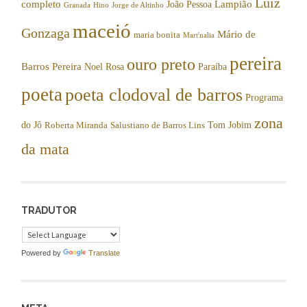
Luiz
completo
Lampião
João Pessoa
Granada
Hino
Jorge de Altinho
maceió
Gonzaga
Mário de
maria bonita
Mart'nalia
pereira
ouro preto
Barros Pereira
Noel Rosa
Paraíba
poeta
poeta clodoval de barros
Programa
zona
do Jô
Tom Jobim
Roberta Miranda
Salustiano de Barros Lins
da mata
TRADUTOR
Powered by
Translate