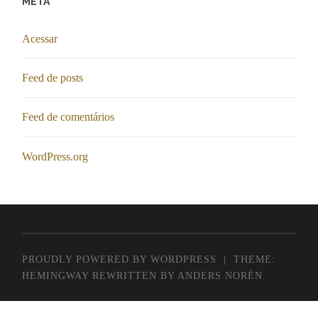
META
Acessar
Feed de posts
Feed de comentários
WordPress.org
PROUDLY POWERED BY WORDPRESS
|
THEME:
HEMINGWAY REWRITTEN BY
ANDERS NORÉN
.