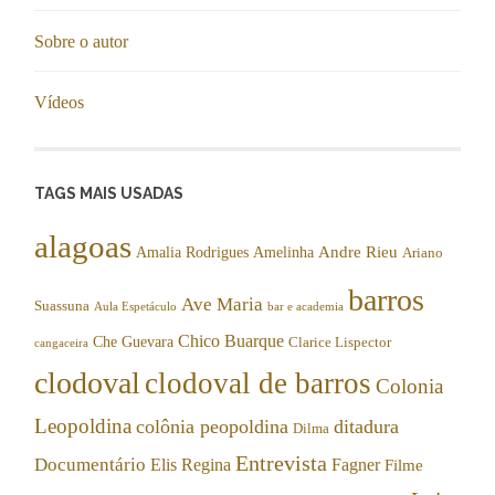
Sobre o autor
Vídeos
TAGS MAIS USADAS
alagoas
Andre Rieu
Amalia Rodrigues
Amelinha
Ariano
barros
Ave Maria
Suassuna
Aula Espetáculo
bar e academia
Chico Buarque
Che Guevara
Clarice Lispector
cangaceira
clodoval
clodoval de barros
Colonia
Leopoldina
colônia peopoldina
ditadura
Dilma
Entrevista
Documentário
Elis Regina
Fagner
Filme