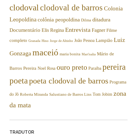
clodoval
clodoval de barros
Colonia
Leopoldina
colônia peopoldina
ditadura
Dilma
Entrevista
Documentário
Elis Regina
Fagner
Filme
Luiz
completo
Lampião
João Pessoa
Granada
Hino
Jorge de Altinho
maceió
Gonzaga
Mário de
maria bonita
Mart'nalia
pereira
ouro preto
Barros Pereira
Noel Rosa
Paraíba
poeta
poeta clodoval de barros
Programa
zona
do Jô
Tom Jobim
Roberta Miranda
Salustiano de Barros Lins
da mata
TRADUTOR