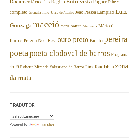
Entrevista
Documentário
Elis Regina
Fagner
Filme
Luiz
completo
Lampião
João Pessoa
Granada
Hino
Jorge de Altinho
maceió
Gonzaga
Mário de
maria bonita
Mart'nalia
pereira
ouro preto
Barros Pereira
Noel Rosa
Paraíba
poeta
poeta clodoval de barros
Programa
zona
do Jô
Tom Jobim
Roberta Miranda
Salustiano de Barros Lins
da mata
TRADUTOR
Powered by
Translate