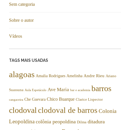
Sem categoria
Sobre o autor
Vídeos
TAGS MAIS USADAS
alagoas
Andre Rieu
Amalia Rodrigues
Amelinha
Ariano
barros
Ave Maria
Suassuna
Aula Espetáculo
bar e academia
Chico Buarque
Che Guevara
Clarice Lispector
cangaceira
clodoval
clodoval de barros
Colonia
Leopoldina
colônia peopoldina
ditadura
Dilma