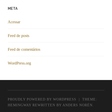
META
Acessar
Feed de posts
Feed de comentários
WordPress.org
PROUDLY POWERED BY WORDPRESS
|
THEME:
HEMINGWAY REWRITTEN BY
ANDERS NORÉN
.