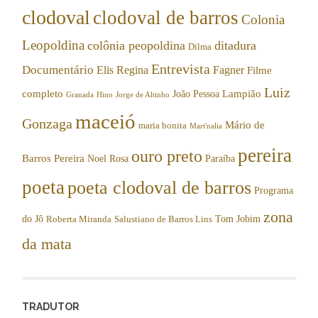
clodoval
clodoval de barros
Colonia
Leopoldina
colônia peopoldina
ditadura
Dilma
Entrevista
Documentário
Elis Regina
Fagner
Filme
Luiz
completo
Lampião
João Pessoa
Granada
Hino
Jorge de Altinho
maceió
Gonzaga
Mário de
maria bonita
Mart'nalia
pereira
ouro preto
Barros Pereira
Noel Rosa
Paraíba
poeta
poeta clodoval de barros
Programa
zona
do Jô
Tom Jobim
Roberta Miranda
Salustiano de Barros Lins
da mata
TRADUTOR