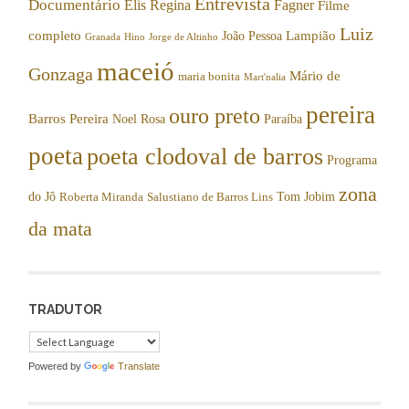
Entrevista
Documentário
Elis Regina
Fagner
Filme
Luiz
completo
Lampião
João Pessoa
Granada
Hino
Jorge de Altinho
maceió
Gonzaga
Mário de
maria bonita
Mart'nalia
pereira
ouro preto
Barros Pereira
Noel Rosa
Paraíba
poeta
poeta clodoval de barros
Programa
zona
do Jô
Tom Jobim
Roberta Miranda
Salustiano de Barros Lins
da mata
TRADUTOR
Powered by
Translate