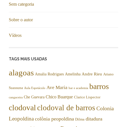
Sem categoria
Sobre o autor
Vídeos
TAGS MAIS USADAS
alagoas
Andre Rieu
Amalia Rodrigues
Amelinha
Ariano
barros
Ave Maria
Suassuna
Aula Espetáculo
bar e academia
Chico Buarque
Che Guevara
Clarice Lispector
cangaceira
clodoval
clodoval de barros
Colonia
Leopoldina
colônia peopoldina
ditadura
Dilma