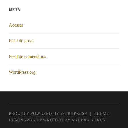
META
Acessar
Feed de posts
Feed de comentários
WordPress.org
PROUDLY POWERED BY WORDPRESS
|
THEME:
HEMINGWAY REWRITTEN BY
ANDERS NORÉN
.