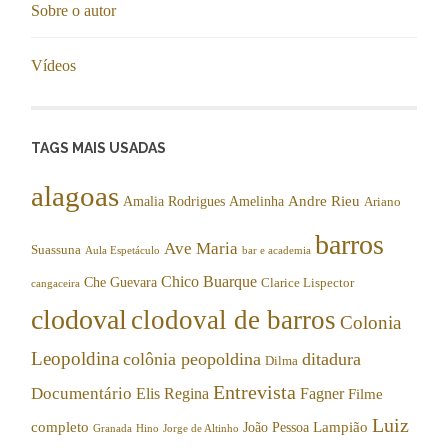
Sobre o autor
Vídeos
TAGS MAIS USADAS
alagoas
Andre Rieu
Amalia Rodrigues
Amelinha
Ariano
barros
Ave Maria
Suassuna
Aula Espetáculo
bar e academia
Chico Buarque
Che Guevara
Clarice Lispector
cangaceira
clodoval
clodoval de barros
Colonia
Leopoldina
colônia peopoldina
ditadura
Dilma
Entrevista
Documentário
Elis Regina
Fagner
Filme
Luiz
completo
Lampião
João Pessoa
Granada
Hino
Jorge de Altinho