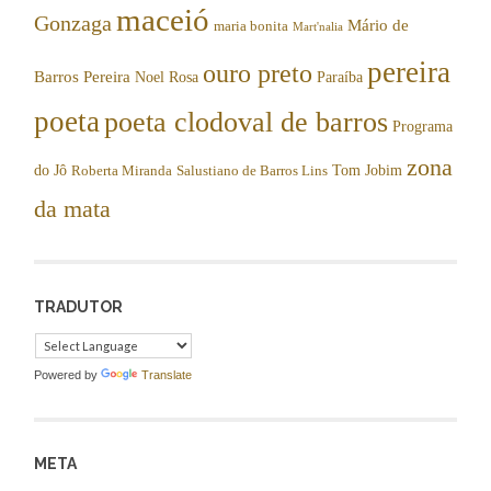
maceió
Gonzaga
Mário de
maria bonita
Mart'nalia
pereira
ouro preto
Barros Pereira
Noel Rosa
Paraíba
poeta
poeta clodoval de barros
Programa
zona
do Jô
Tom Jobim
Roberta Miranda
Salustiano de Barros Lins
da mata
TRADUTOR
Powered by
Translate
META