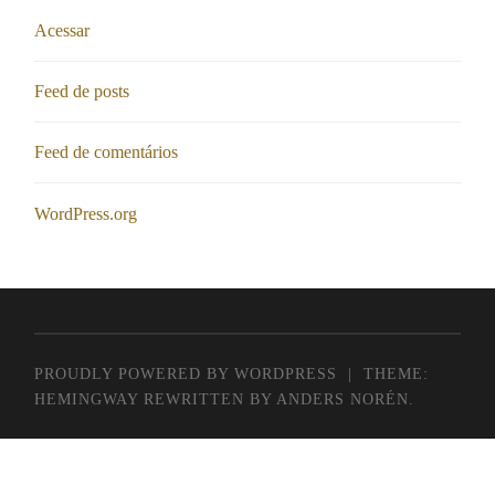
Acessar
Feed de posts
Feed de comentários
WordPress.org
PROUDLY POWERED BY WORDPRESS
|
THEME:
HEMINGWAY REWRITTEN BY
ANDERS NORÉN
.