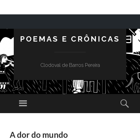
POEMAS E CRÔNICAS
Clodoval de Barros Pereira
Menu
Sear
SKIP TO CONTENT
A dor do mundo