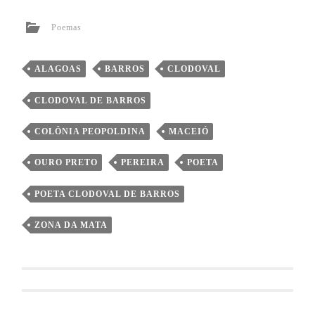
Poemas
ALAGOAS
BARROS
CLODOVAL
CLODOVAL DE BARROS
COLÔNIA PEOPOLDINA
MACEIÓ
OURO PRETO
PEREIRA
POETA
POETA CLODOVAL DE BARROS
ZONA DA MATA