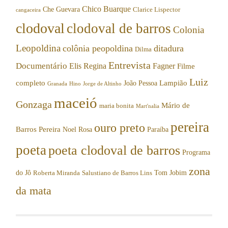
Chico Buarque
Che Guevara
Clarice Lispector
cangaceira
clodoval
clodoval de barros
Colonia
Leopoldina
colônia peopoldina
ditadura
Dilma
Entrevista
Documentário
Elis Regina
Fagner
Filme
Luiz
completo
Lampião
João Pessoa
Granada
Hino
Jorge de Altinho
maceió
Gonzaga
Mário de
maria bonita
Mart'nalia
pereira
ouro preto
Barros Pereira
Noel Rosa
Paraíba
poeta
poeta clodoval de barros
Programa
zona
do Jô
Tom Jobim
Roberta Miranda
Salustiano de Barros Lins
da mata