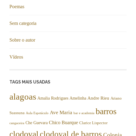
Poemas
Sem categoria
Sobre o autor
Vídeos
TAGS MAIS USADAS
alagoas
Andre Rieu
Amalia Rodrigues
Amelinha
Ariano
barros
Ave Maria
Suassuna
Aula Espetáculo
bar e academia
Chico Buarque
Che Guevara
Clarice Lispector
cangaceira
clodoval
clodoval de barros
Colonia