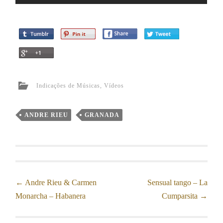
Indicações de Músicas
,
Vídeos
ANDRE RIEU
GRANADA
←
Andre Rieu & Carmen
Sensual tango – La
Post navigation
Monarcha – Habanera
Cumparsita
→