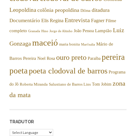
Leopoldina
colônia peopoldina
ditadura
Dilma
Entrevista
Documentário
Elis Regina
Fagner
Filme
Luiz
completo
Lampião
João Pessoa
Granada
Hino
Jorge de Altinho
maceió
Gonzaga
Mário de
maria bonita
Mart'nalia
pereira
ouro preto
Barros Pereira
Noel Rosa
Paraíba
poeta
poeta clodoval de barros
Programa
zona
do Jô
Tom Jobim
Roberta Miranda
Salustiano de Barros Lins
da mata
TRADUTOR