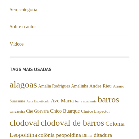
Sem categoria
Sobre o autor
Vídeos
TAGS MAIS USADAS
alagoas
Andre Rieu
Amalia Rodrigues
Amelinha
Ariano
barros
Ave Maria
Suassuna
Aula Espetáculo
bar e academia
Chico Buarque
Che Guevara
Clarice Lispector
cangaceira
clodoval
clodoval de barros
Colonia
Leopoldina
colônia peopoldina
ditadura
Dilma