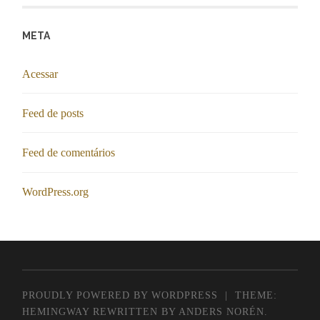
META
Acessar
Feed de posts
Feed de comentários
WordPress.org
PROUDLY POWERED BY WORDPRESS
|
THEME:
HEMINGWAY REWRITTEN BY
ANDERS NORÉN
.