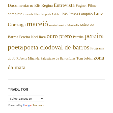
Entrevista
Documentário
Elis Regina
Fagner
Filme
Luiz
completo
Lampião
João Pessoa
Granada
Hino
Jorge de Altinho
maceió
Gonzaga
Mário de
maria bonita
Mart'nalia
pereira
ouro preto
Barros Pereira
Noel Rosa
Paraíba
poeta
poeta clodoval de barros
Programa
zona
do Jô
Tom Jobim
Roberta Miranda
Salustiano de Barros Lins
da mata
TRADUTOR
Powered by
Translate