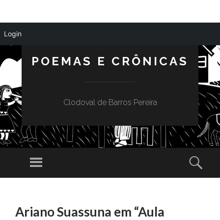
Login
POEMAS E CRÔNICAS
Clodoval de Barros Pereira
Menu
Sear
SKIP
TO
Ariano Suassuna em “Aula
CONTENT