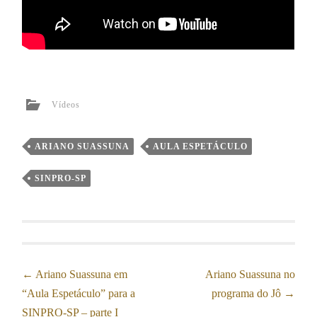
Vídeos
ARIANO SUASSUNA
AULA ESPETÁCULO
SINPRO-SP
Post
←
Ariano Suassuna em
Ariano Suassuna no
“Aula Espetáculo” para a
programa do Jô
→
navigation
SINPRO-SP – parte I