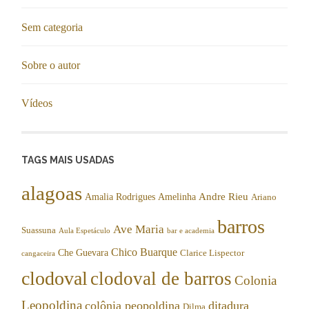
Sem categoria
Sobre o autor
Vídeos
TAGS MAIS USADAS
alagoas
Andre Rieu
Amalia Rodrigues
Amelinha
Ariano
barros
Ave Maria
Suassuna
Aula Espetáculo
bar e academia
Chico Buarque
Che Guevara
Clarice Lispector
cangaceira
clodoval
clodoval de barros
Colonia
Leopoldina
colônia peopoldina
ditadura
Dilma