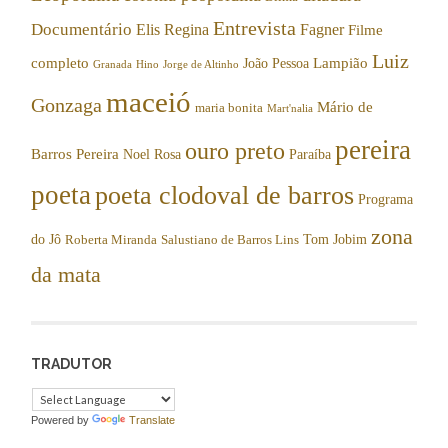
Entrevista
Documentário
Elis Regina
Fagner
Filme
Luiz
completo
Lampião
João Pessoa
Granada
Hino
Jorge de Altinho
maceió
Gonzaga
Mário de
maria bonita
Mart'nalia
pereira
ouro preto
Barros Pereira
Noel Rosa
Paraíba
poeta
poeta clodoval de barros
Programa
zona
do Jô
Tom Jobim
Roberta Miranda
Salustiano de Barros Lins
da mata
TRADUTOR
Powered by
Translate