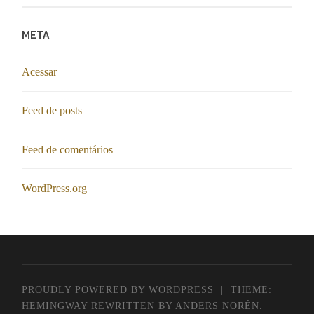
META
Acessar
Feed de posts
Feed de comentários
WordPress.org
PROUDLY POWERED BY WORDPRESS
|
THEME:
HEMINGWAY REWRITTEN BY
ANDERS NORÉN
.