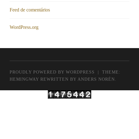
Feed de comentários
WordPress.org
PROUDLY POWERED BY WORDPRESS
|
THEME:
HEMINGWAY REWRITTEN BY
ANDERS NORÉN
.