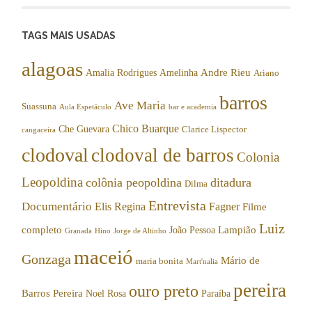
TAGS MAIS USADAS
alagoas
Andre Rieu
Amalia Rodrigues
Amelinha
Ariano
barros
Ave Maria
Suassuna
Aula Espetáculo
bar e academia
Chico Buarque
Che Guevara
Clarice Lispector
cangaceira
clodoval
clodoval de barros
Colonia
Leopoldina
colônia peopoldina
ditadura
Dilma
Entrevista
Documentário
Elis Regina
Fagner
Filme
Luiz
completo
Lampião
João Pessoa
Granada
Hino
Jorge de Altinho
maceió
Gonzaga
Mário de
maria bonita
Mart'nalia
pereira
ouro preto
Barros Pereira
Noel Rosa
Paraíba