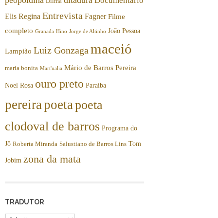
Documentário
Dilma
Entrevista
Elis Regina
Fagner
Filme
completo
João Pessoa
Granada
Hino
Jorge de Altinho
maceió
Luiz Gonzaga
Lampião
Mário de Barros Pereira
maria bonita
Mart'nalia
ouro preto
Noel Rosa
Paraíba
pereira
poeta
poeta
clodoval de barros
Programa do
Jô
Tom
Roberta Miranda
Salustiano de Barros Lins
zona da mata
Jobim
TRADUTOR