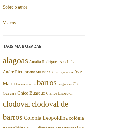
Sobre o autor
Vídeos
TAGS MAIS USADAS
alagoas
Amalia Rodrigues
Amelinha
Ave
Andre Rieu
Ariano Suassuna
Aula Espetáculo
barros
Maria
Che
bar e academia
cangaceira
Chico Buarque
Guevara
Clarice Lispector
clodoval
clodoval de
barros
Colonia Leopoldina
colônia
peopoldina
ditadura