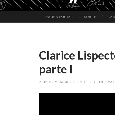
PÁGINA INICIAL
SOBRE
CAR
SKIP TO CONTENT
Clarice Lispect
parte I
2 DE NOVEMBRO DE 2015
/
CLODOVAL