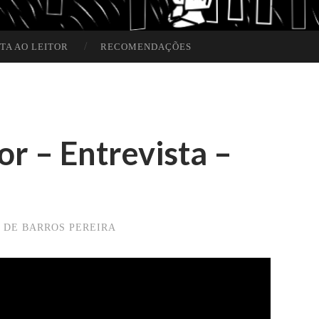
TA AO LEITOR
RECOMENDAÇÕES
or – Entrevista –
 DE BARROS PEREIRA