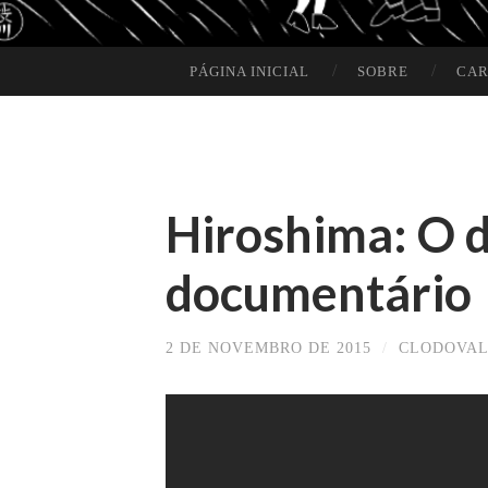
PÁGINA INICIAL
SOBRE
CAR
SKIP TO CONTENT
Hiroshima: O d
documentário
2 DE NOVEMBRO DE 2015
/
CLODOVAL