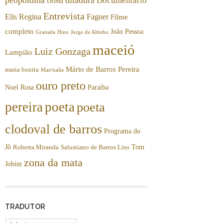
Documentário
Dilma
Entrevista
Elis Regina
Fagner
Filme
completo
João Pessoa
Granada
Hino
Jorge de Altinho
maceió
Luiz Gonzaga
Lampião
Mário de Barros Pereira
maria bonita
Mart'nalia
ouro preto
Noel Rosa
Paraíba
pereira
poeta
poeta
clodoval de barros
Programa do
Jô
Tom
Roberta Miranda
Salustiano de Barros Lins
zona da mata
Jobim
TRADUTOR