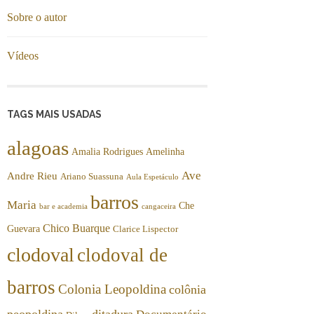
Sobre o autor
Vídeos
TAGS MAIS USADAS
alagoas
Amalia Rodrigues
Amelinha
Ave
Andre Rieu
Ariano Suassuna
Aula Espetáculo
barros
Maria
Che
bar e academia
cangaceira
Chico Buarque
Guevara
Clarice Lispector
clodoval
clodoval de
barros
Colonia Leopoldina
colônia
peopoldina
ditadura