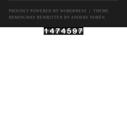
PROUDLY POWERED BY WORDPRESS
|
THEME:
HEMINGWAY REWRITTEN BY
ANDERS NORÉN
.