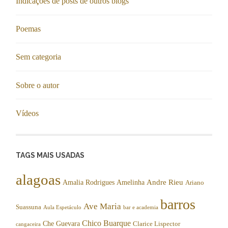
Indicações de posts de outros blogs
Poemas
Sem categoria
Sobre o autor
Vídeos
TAGS MAIS USADAS
alagoas
Andre Rieu
Amalia Rodrigues
Amelinha
Ariano
barros
Ave Maria
Suassuna
Aula Espetáculo
bar e academia
Chico Buarque
Che Guevara
Clarice Lispector
cangaceira