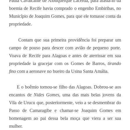
Paula Cavalcante de Albuquerque Lacerda, para afastá-lo da
boemia de Recife havia comprado o engenho Embiribas, no
Município de Joaquim Gomes, para que ele tomasse conta da
propriedade.
Contam que sua primeira providência foi preparar um
campo de pouso para descer com avião de pequeno porte.
Voava de Recife para Alagoas e antes de aterrissar em sua
propriedade ia gracejar com os Gomes de Barros,
tirando
fino
com a aeronave no bueiro da Usina Santa Amália.
E o boêmio tornou-se filho das Alagoas. Dobrou-se aos
encantos de
Nides Gomes
, uma das mais belas jovens da
Vila de Urucu que, posteriormente, veio a se desmembrar do
Passo de Camaragibe e chamar-se Joaquim Gomes em
homenagem ao pai dessa bela moça que viera a ser sua
mulher.