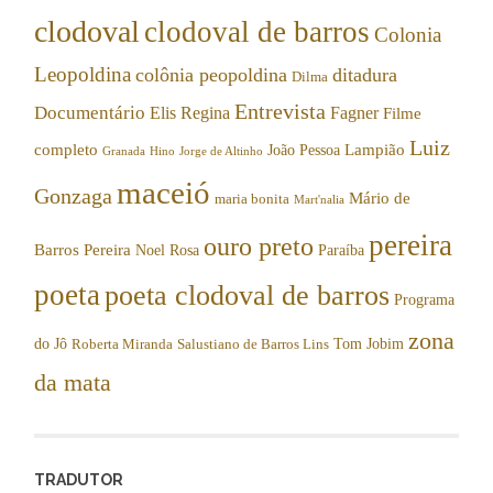
clodoval
clodoval de barros
Colonia
Leopoldina
colônia peopoldina
ditadura
Dilma
Entrevista
Documentário
Elis Regina
Fagner
Filme
Luiz
completo
Lampião
João Pessoa
Granada
Hino
Jorge de Altinho
maceió
Gonzaga
Mário de
maria bonita
Mart'nalia
pereira
ouro preto
Barros Pereira
Noel Rosa
Paraíba
poeta
poeta clodoval de barros
Programa
zona
do Jô
Tom Jobim
Roberta Miranda
Salustiano de Barros Lins
da mata
TRADUTOR