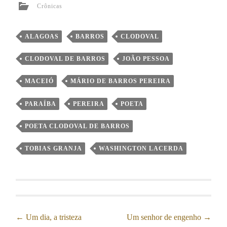
Crônicas
ALAGOAS
BARROS
CLODOVAL
CLODOVAL DE BARROS
JOÃO PESSOA
MACEIÓ
MÁRIO DE BARROS PEREIRA
PARAÍBA
PEREIRA
POETA
POETA CLODOVAL DE BARROS
TOBIAS GRANJA
WASHINGTON LACERDA
←
Um dia, a tristeza
Um senhor de engenho
→