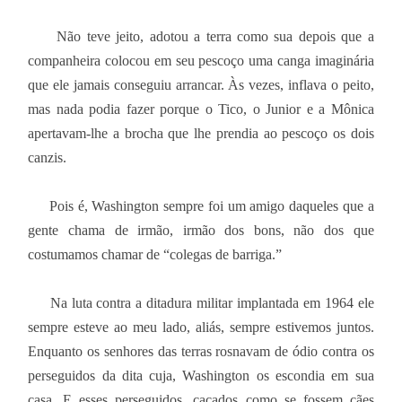
Não teve jeito, adotou a terra como sua depois que a
companheira colocou em seu pescoço uma canga imaginária
que ele jamais conseguiu arrancar. Às vezes, inflava o peito,
mas nada podia fazer porque o Tico, o Junior e a Mônica
apertavam-lhe a brocha que lhe prendia ao pescoço os dois
canzis.
Pois é, Washington sempre foi um amigo daqueles que a
gente chama de irmão, irmão dos bons, não dos que
costumamos chamar de “colegas de barriga.”
Na luta contra a ditadura militar implantada em 1964 ele
sempre esteve ao meu lado, aliás, sempre estivemos juntos.
Enquanto os senhores das terras rosnavam de ódio contra os
perseguidos da dita cuja, Washington os escondia em sua
casa. E esses perseguidos, caçados como se fossem cães