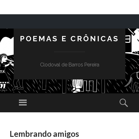
POEMAS E CRÔNICAS
Clodoval de Barros Pereira
Menu
Sear
SKIP TO CONTENT
Lembrando amigos