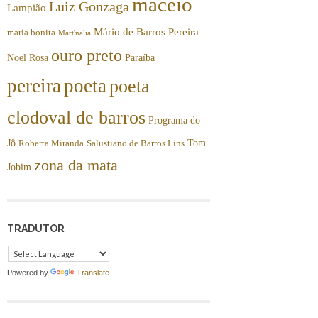
maceió
Luiz Gonzaga
Lampião
Mário de Barros Pereira
maria bonita
Mart'nalia
ouro preto
Noel Rosa
Paraíba
pereira
poeta
poeta
clodoval de barros
Programa do
Jô
Tom
Roberta Miranda
Salustiano de Barros Lins
zona da mata
Jobim
TRADUTOR
Powered by
Translate