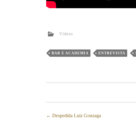
Vídeos
BAR E ACADEMIA
ENTREVISTA
Post
←
Despedida Luiz Gonzaga
navigation