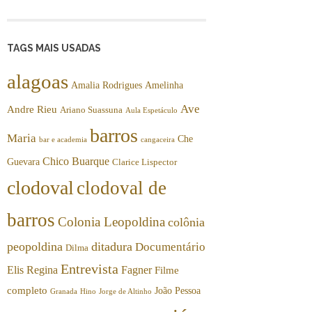
TAGS MAIS USADAS
alagoas
Amalia Rodrigues
Amelinha
Ave
Andre Rieu
Ariano Suassuna
Aula Espetáculo
barros
Maria
Che
bar e academia
cangaceira
Chico Buarque
Guevara
Clarice Lispector
clodoval
clodoval de
barros
Colonia Leopoldina
colônia
peopoldina
ditadura
Documentário
Dilma
Entrevista
Elis Regina
Fagner
Filme
completo
João Pessoa
Granada
Hino
Jorge de Altinho