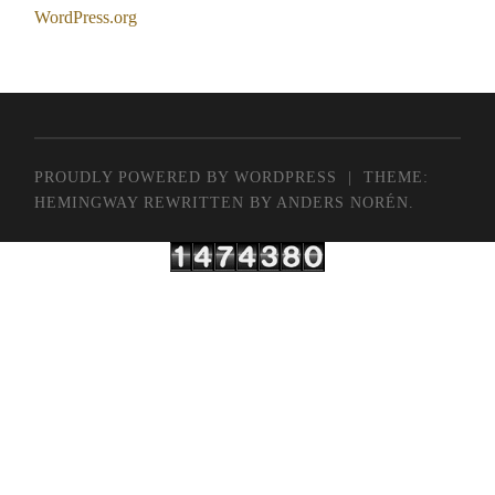
WordPress.org
PROUDLY POWERED BY WORDPRESS
|
THEME:
HEMINGWAY REWRITTEN BY
ANDERS NORÉN
.