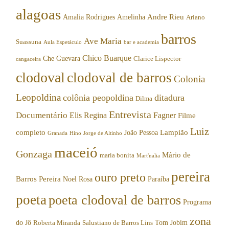
alagoas
Andre Rieu
Amalia Rodrigues
Amelinha
Ariano
barros
Ave Maria
Suassuna
Aula Espetáculo
bar e academia
Chico Buarque
Che Guevara
Clarice Lispector
cangaceira
clodoval
clodoval de barros
Colonia
Leopoldina
colônia peopoldina
ditadura
Dilma
Entrevista
Documentário
Elis Regina
Fagner
Filme
Luiz
completo
Lampião
João Pessoa
Granada
Hino
Jorge de Altinho
maceió
Gonzaga
Mário de
maria bonita
Mart'nalia
pereira
ouro preto
Barros Pereira
Noel Rosa
Paraíba
poeta
poeta clodoval de barros
Programa
zona
do Jô
Tom Jobim
Roberta Miranda
Salustiano de Barros Lins