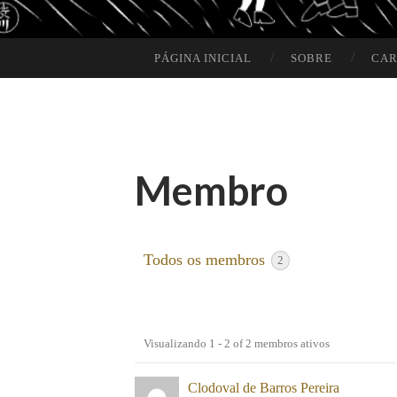
PÁGINA INICIAL
SOBRE
CAR
SKIP TO CONTENT
Membro
Todos os membros
2
Visualizando 1 - 2 of 2 membros ativos
Diretório
Clodoval de Barros Pereira