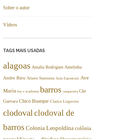
Sobre o autor
Vídeos
TAGS MAIS USADAS
alagoas
Amalia Rodrigues
Amelinha
Ave
Andre Rieu
Ariano Suassuna
Aula Espetáculo
barros
Maria
Che
bar e academia
cangaceira
Chico Buarque
Guevara
Clarice Lispector
clodoval
clodoval de
barros
Colonia Leopoldina
colônia
peopoldina
ditadura