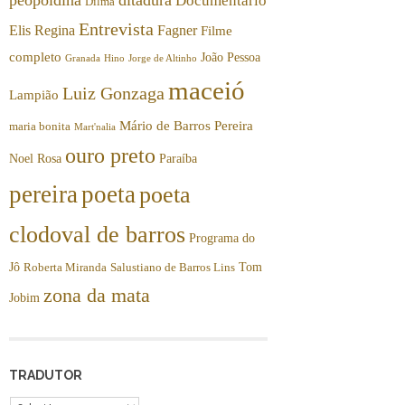
Documentário
Dilma
Entrevista
Elis Regina
Fagner
Filme
completo
João Pessoa
Granada
Hino
Jorge de Altinho
maceió
Luiz Gonzaga
Lampião
Mário de Barros Pereira
maria bonita
Mart'nalia
ouro preto
Noel Rosa
Paraíba
pereira
poeta
poeta
clodoval de barros
Programa do
Jô
Tom
Roberta Miranda
Salustiano de Barros Lins
zona da mata
Jobim
TRADUTOR