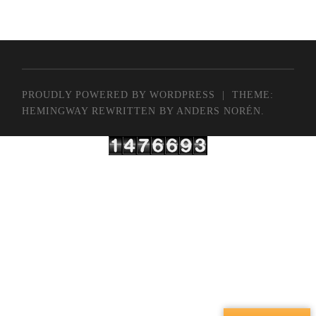
PROUDLY POWERED BY WORDPRESS
|
THEME:
HEMINGWAY REWRITTEN BY
ANDERS NORÉN
.