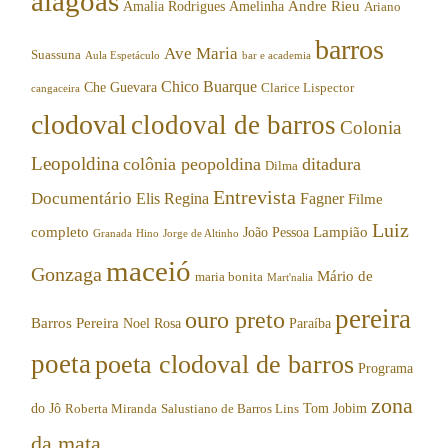
alagoas
Andre Rieu
Amalia Rodrigues
Amelinha
Ariano
barros
Ave Maria
Suassuna
Aula Espetáculo
bar e academia
Chico Buarque
Che Guevara
Clarice Lispector
cangaceira
clodoval
clodoval de barros
Colonia
Leopoldina
colônia peopoldina
ditadura
Dilma
Entrevista
Documentário
Elis Regina
Fagner
Filme
Luiz
completo
Lampião
João Pessoa
Granada
Hino
Jorge de Altinho
maceió
Gonzaga
Mário de
maria bonita
Mart'nalia
pereira
ouro preto
Barros Pereira
Noel Rosa
Paraíba
poeta
poeta clodoval de barros
Programa
zona
do Jô
Tom Jobim
Roberta Miranda
Salustiano de Barros Lins
da mata