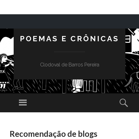
POEMAS E CRÔNICAS
Clodoval de Barros Pereira
Menu
Sear
SKIP TO CONTENT
Recomendação de blogs