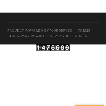
PROUDLY POWERED BY WORDPRESS
|
THEME:
HEMINGWAY REWRITTEN BY
ANDERS NORÉN
.