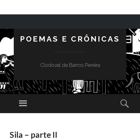
POEMAS E CRÔNICAS
Clodoval de Barros Pereira
Menu
Sear
SKIP TO CONTENT
Sila – parte II