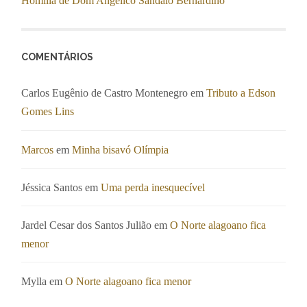
Homilia de Dom Angélico Sândalo Bernardino
COMENTÁRIOS
Carlos Eugênio de Castro Montenegro
em
Tributo a Edson
Gomes Lins
Marcos
em
Minha bisavó Olímpia
Jéssica Santos
em
Uma perda inesquecível
Jardel Cesar dos Santos Julião
em
O Norte alagoano fica
menor
Mylla
em
O Norte alagoano fica menor