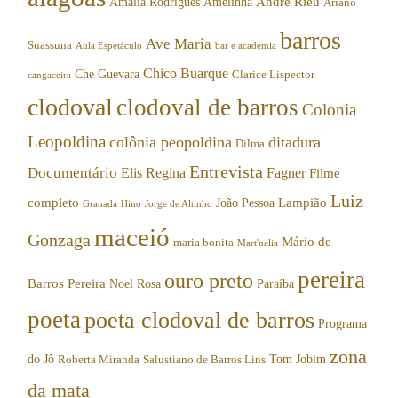
Andre Rieu
Amalia Rodrigues
Amelinha
Ariano
barros
Ave Maria
Suassuna
Aula Espetáculo
bar e academia
Chico Buarque
Che Guevara
Clarice Lispector
cangaceira
clodoval
clodoval de barros
Colonia
Leopoldina
colônia peopoldina
ditadura
Dilma
Entrevista
Documentário
Elis Regina
Fagner
Filme
Luiz
completo
Lampião
João Pessoa
Granada
Hino
Jorge de Altinho
maceió
Gonzaga
Mário de
maria bonita
Mart'nalia
pereira
ouro preto
Barros Pereira
Noel Rosa
Paraíba
poeta
poeta clodoval de barros
Programa
zona
do Jô
Tom Jobim
Roberta Miranda
Salustiano de Barros Lins
da mata