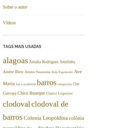
Sobre o autor
Vídeos
TAGS MAIS USADAS
alagoas
Amalia Rodrigues
Amelinha
Ave
Andre Rieu
Ariano Suassuna
Aula Espetáculo
barros
Maria
Che
bar e academia
cangaceira
Chico Buarque
Guevara
Clarice Lispector
clodoval
clodoval de
barros
Colonia Leopoldina
colônia
peopoldina
ditadura