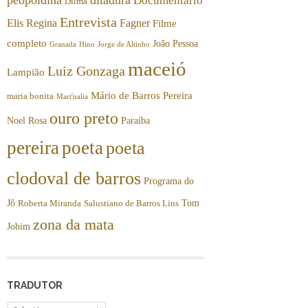
Documentário
Dilma
Entrevista
Elis Regina
Fagner
Filme
completo
João Pessoa
Granada
Hino
Jorge de Altinho
maceió
Luiz Gonzaga
Lampião
Mário de Barros Pereira
maria bonita
Mart'nalia
ouro preto
Noel Rosa
Paraíba
pereira
poeta
poeta
clodoval de barros
Programa do
Jô
Tom
Roberta Miranda
Salustiano de Barros Lins
zona da mata
Jobim
TRADUTOR