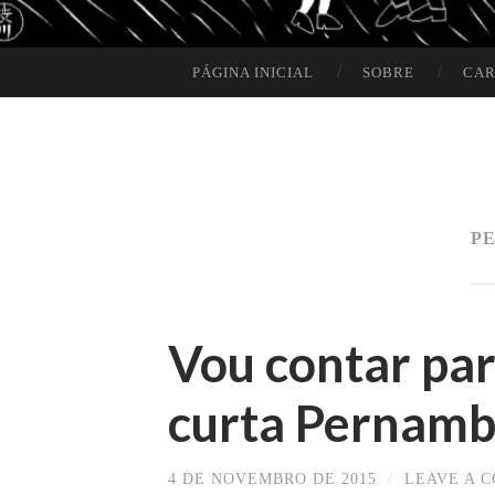
PÁGINA INICIAL
SOBRE
CAR
SKIP TO CONTENT
P
Vou contar par
curta Pernamb
4 DE NOVEMBRO DE 2015
/
LEAVE A 