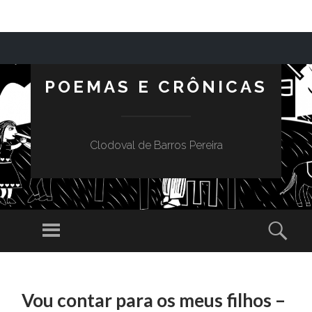
POEMAS E CRÔNICAS
Clodoval de Barros Pereira
Menu
Sear
SKIP TO CONTENT
Vou contar para os meus filhos –