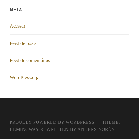
META
Acessar
Feed de posts
Feed de comentários
WordPress.org
PROUDLY POWERED BY WORDPRESS
|
THEME:
HEMINGWAY REWRITTEN BY
ANDERS NORÉN
.