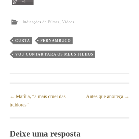
Indicações de Filmes
,
Vídeos
CURTA
PERNAMBUCO
VOU CONTAR PARA OS MEUS FILHOS
←
Marília, “a mais cruel das
Antes que anoiteça
→
Post navigation
traidoras”
Deixe uma resposta