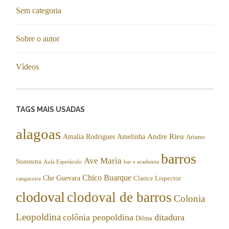
Sem categoria
Sobre o autor
Vídeos
TAGS MAIS USADAS
alagoas
Andre Rieu
Amalia Rodrigues
Amelinha
Ariano
barros
Ave Maria
Suassuna
Aula Espetáculo
bar e academia
Chico Buarque
Che Guevara
Clarice Lispector
cangaceira
clodoval
clodoval de barros
Colonia
Leopoldina
colônia peopoldina
ditadura
Dilma