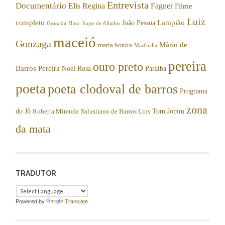
Entrevista
Documentário
Elis Regina
Fagner
Filme
Luiz
completo
Lampião
João Pessoa
Granada
Hino
Jorge de Altinho
maceió
Gonzaga
Mário de
maria bonita
Mart'nalia
pereira
ouro preto
Barros Pereira
Noel Rosa
Paraíba
poeta
poeta clodoval de barros
Programa
zona
do Jô
Tom Jobim
Roberta Miranda
Salustiano de Barros Lins
da mata
TRADUTOR
Powered by
Translate