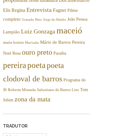
Documentário
Dilma
Entrevista
Elis Regina
Fagner
Filme
completo
João Pessoa
Granada
Hino
Jorge de Altinho
maceió
Luiz Gonzaga
Lampião
Mário de Barros Pereira
maria bonita
Mart'nalia
ouro preto
Noel Rosa
Paraíba
pereira
poeta
poeta
clodoval de barros
Programa do
Jô
Tom
Roberta Miranda
Salustiano de Barros Lins
zona da mata
Jobim
TRADUTOR