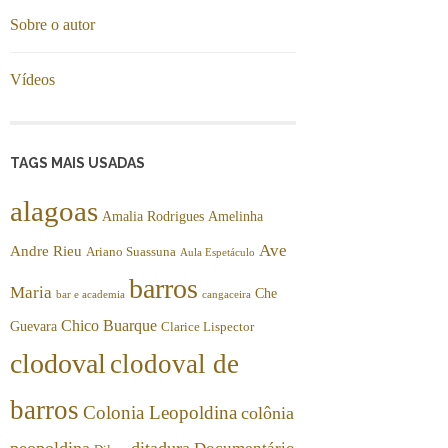
Sobre o autor
Vídeos
TAGS MAIS USADAS
alagoas
Amalia Rodrigues
Amelinha
Ave
Andre Rieu
Ariano Suassuna
Aula Espetáculo
barros
Maria
Che
bar e academia
cangaceira
Chico Buarque
Guevara
Clarice Lispector
clodoval
clodoval de
barros
Colonia Leopoldina
colônia
peopoldina
ditadura