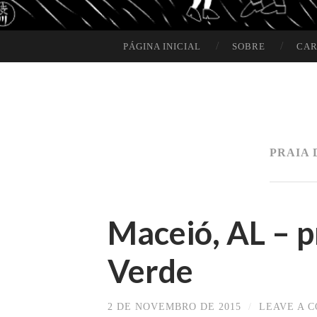
PÁGINA INICIAL
SOBRE
CAR
SKIP TO CONTENT
PRAIA 
Maceió, AL – p
Verde
2 DE NOVEMBRO DE 2015
/
LEAVE A 