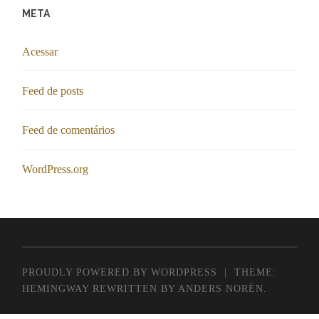
META
Acessar
Feed de posts
Feed de comentários
WordPress.org
PROUDLY POWERED BY WORDPRESS
|
THEME:
HEMINGWAY REWRITTEN BY
ANDERS NORÉN
.