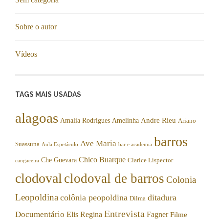
Sobre o autor
Vídeos
TAGS MAIS USADAS
alagoas
Andre Rieu
Amalia Rodrigues
Amelinha
Ariano
barros
Ave Maria
Suassuna
Aula Espetáculo
bar e academia
Chico Buarque
Che Guevara
Clarice Lispector
cangaceira
clodoval
clodoval de barros
Colonia
Leopoldina
colônia peopoldina
ditadura
Dilma
Entrevista
Documentário
Elis Regina
Fagner
Filme