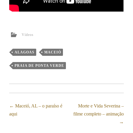
Vídeos
ALAGOAS
MACEIÓ
PRAIA DE PONTA VERDE
Post
←
Maceió, AL – o paraíso é
Morte e Vida Severina –
aqui
filme completo – animação
navigation
→