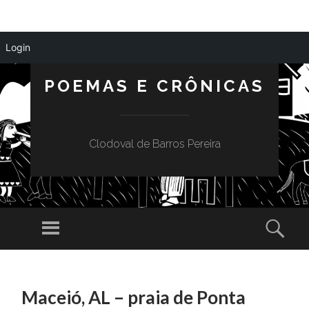
Login
POEMAS E CRÔNICAS
Clodoval de Barros Pereira
Menu
Sear
SKIP
TO
Maceió, AL – praia de Ponta
CONTENT