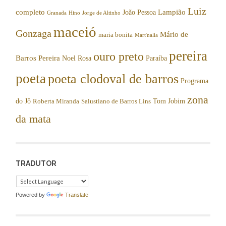
Luiz
completo
Lampião
João Pessoa
Granada
Hino
Jorge de Altinho
maceió
Gonzaga
Mário de
maria bonita
Mart'nalia
pereira
ouro preto
Barros Pereira
Noel Rosa
Paraíba
poeta
poeta clodoval de barros
Programa
zona
do Jô
Tom Jobim
Roberta Miranda
Salustiano de Barros Lins
da mata
TRADUTOR
Powered by
Translate