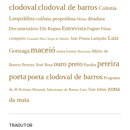
clodoval
clodoval de barros
Colonia
Leopoldina
colônia peopoldina
ditadura
Dilma
Entrevista
Documentário
Elis Regina
Fagner
Filme
Luiz
completo
Lampião
João Pessoa
Granada
Hino
Jorge de Altinho
maceió
Gonzaga
Mário de
maria bonita
Mart'nalia
pereira
ouro preto
Barros Pereira
Noel Rosa
Paraíba
poeta
poeta clodoval de barros
Programa
zona
do Jô
Tom Jobim
Roberta Miranda
Salustiano de Barros Lins
da mata
TRADUTOR