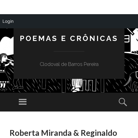
Login
POEMAS E CRÔNICAS
Clodoval de Barros Pereira
Menu
Sear
SKIP
TO
Roberta Miranda & Reginaldo
CONTENT