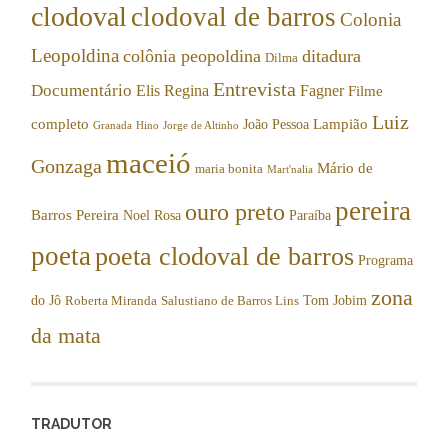
clodoval
clodoval de barros
Colonia
Leopoldina
colônia peopoldina
ditadura
Dilma
Entrevista
Documentário
Elis Regina
Fagner
Filme
Luiz
completo
Lampião
João Pessoa
Granada
Hino
Jorge de Altinho
maceió
Gonzaga
Mário de
maria bonita
Mart'nalia
pereira
ouro preto
Barros Pereira
Noel Rosa
Paraíba
poeta
poeta clodoval de barros
Programa
zona
do Jô
Tom Jobim
Roberta Miranda
Salustiano de Barros Lins
da mata
TRADUTOR