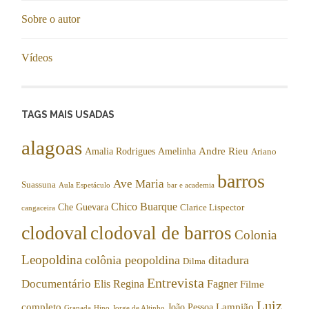
Sobre o autor
Vídeos
TAGS MAIS USADAS
alagoas
Andre Rieu
Amalia Rodrigues
Amelinha
Ariano
barros
Ave Maria
Suassuna
Aula Espetáculo
bar e academia
Chico Buarque
Che Guevara
Clarice Lispector
cangaceira
clodoval
clodoval de barros
Colonia
Leopoldina
colônia peopoldina
ditadura
Dilma
Entrevista
Documentário
Elis Regina
Fagner
Filme
Luiz
completo
Lampião
João Pessoa
Granada
Hino
Jorge de Altinho