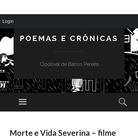
Login
POEMAS E CRÔNICAS
Clodoval de Barros Pereira
Menu
Sear
SKIP
TO
Morte e Vida Severina – filme
CONTENT