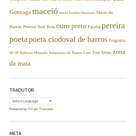
maceió
Gonzaga
Mário de
maria bonita
Mart'nalia
pereira
ouro preto
Barros Pereira
Noel Rosa
Paraíba
poeta
poeta clodoval de barros
Programa
zona
do Jô
Tom Jobim
Roberta Miranda
Salustiano de Barros Lins
da mata
TRADUTOR
Powered by
Translate
META