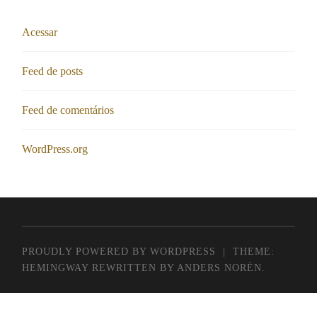
Acessar
Feed de posts
Feed de comentários
WordPress.org
PROUDLY POWERED BY WORDPRESS
|
THEME:
HEMINGWAY REWRITTEN BY
ANDERS NORÉN
.