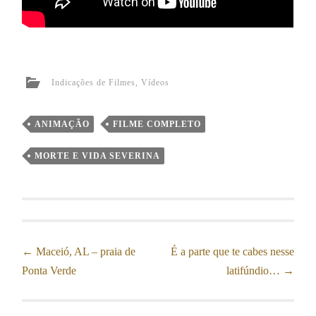
Indicações de Filmes
,
Vídeos
ANIMAÇÃO
FILME COMPLETO
MORTE E VIDA SEVERINA
Post
←
Maceió, AL – praia de
É a parte que te cabes nesse
Ponta Verde
latifúndio…
→
navigation