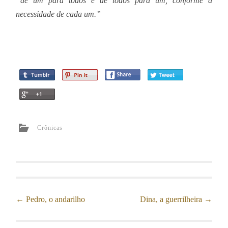
“de um para todos e de todos para um, conforme a
necessidade de cada um.”
Crônicas
←
Pedro, o andarilho
Dina, a guerrilheira
→
Post navigation