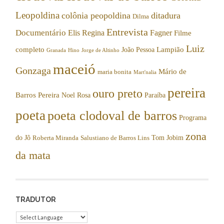
Leopoldina
colônia peopoldina
ditadura
Dilma
Entrevista
Documentário
Elis Regina
Fagner
Filme
Luiz
completo
Lampião
João Pessoa
Granada
Hino
Jorge de Altinho
maceió
Gonzaga
Mário de
maria bonita
Mart'nalia
pereira
ouro preto
Barros Pereira
Noel Rosa
Paraíba
poeta
poeta clodoval de barros
Programa
zona
do Jô
Tom Jobim
Roberta Miranda
Salustiano de Barros Lins
da mata
TRADUTOR