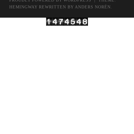
PROUDLY POWERED BY WORDPRESS
|
THEME:
HEMINGWAY REWRITTEN BY
ANDERS NORÉN
.