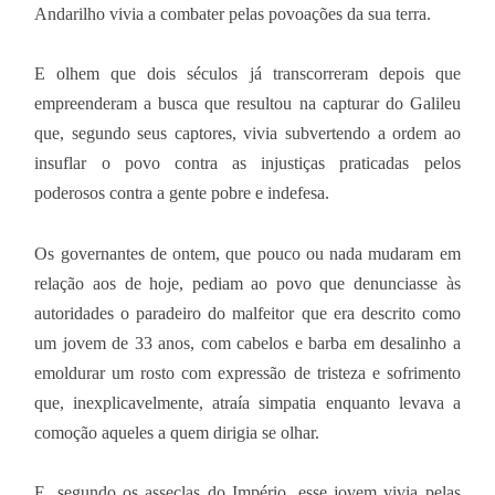
Andarilho vivia a combater pelas povoações da sua terra.
E olhem que dois séculos já transcorreram depois que
empreenderam a busca que resultou na capturar do Galileu
que, segundo seus captores, vivia subvertendo a ordem ao
insuflar o povo contra as injustiças praticadas pelos
poderosos contra a gente pobre e indefesa.
Os governantes de ontem, que pouco ou nada mudaram em
relação aos de hoje, pediam ao povo que denunciasse às
autoridades o paradeiro do malfeitor que era descrito como
um jovem de 33 anos, com cabelos e barba em desalinho a
emoldurar um rosto com expressão de tristeza e sofrimento
que, inexplicavelmente, atraía simpatia enquanto levava a
comoção aqueles a quem dirigia se olhar.
E, segundo os asseclas do Império, esse jovem vivia pelas